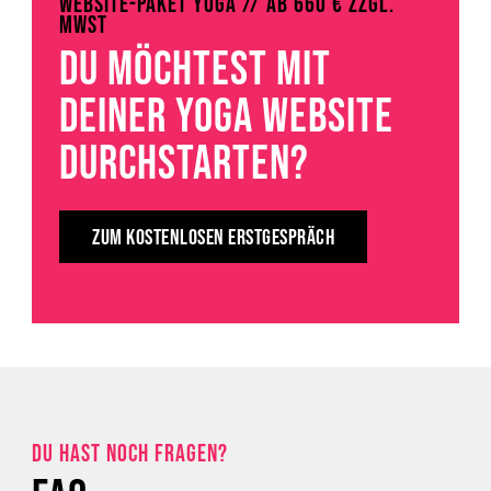
WEBSITE-PAKET YOGA // AB 660 € ZZGL.
MWST
DU MÖCHTEST MIT
DEINER YOGA WEBSITE
DURCHSTARTEN?
ZUM KOSTENLOSEN ERSTGESPRÄCH
DU HAST NOCH FRAGEN?