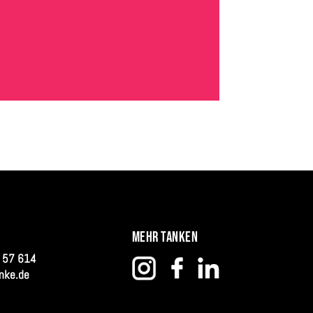
MEHR TANKEN
 57 614
nke.de